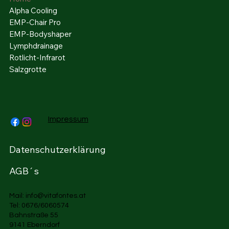
Alpha Cooling
EMP-Chair Pro
EMP-Bodyshaper
Lymphdrainage
Rotlicht-Infrarot
Salzgrotte
Impressum
Datenschutzerklärung
AGB´s
Mail:
info@vitafontes.at
Tel: 0676/6060574
Bahnstraße 55
9141 Eberndorf