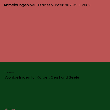
Anmeldungen
bei Elisabeth unter: 0676/5312609
VitaFontes
Wohlbefinden für Körper, Geist und Seele
Home